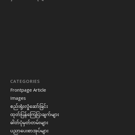
CATEGORIES
Frontpage Article
Images
စည်းရုံးလှုံဆော်ခြင်း
ထုတ်ပြန်ကြေငြာချက်များ
ဓါတ်ပုံမှတ်တမ်းများ
ပညာပေးစာအုပ်များ