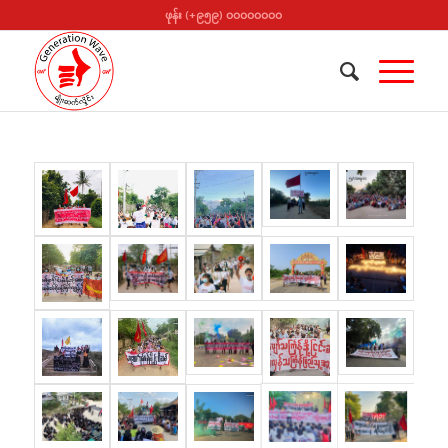
ဖုန်း (+၉၅၉) ၀၀၀၀၀၀၀၀