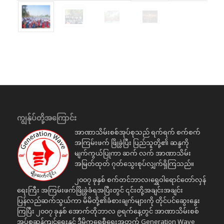
ကျွန်ုပ်တို့အကြောင်း
အာဏာသိမ်းစစ်အုပ်စုသည် ရက်ရက် စက်စက်
အကြမ်းဖက် ဖြိုခွဲပြီး ပြည်သူတို့၏ ဆန္ဒကို
မျက်ကွယ်ပြုကာ ဆက် လက် အာဏာသိမ်း
အမြတ်ထုတ် ဂုတ်သွေးစုပ်လျှက်ရှိကြသည်။
၂၀၀၇ ခုနှစ် စက်တင်ဘာလ၊ရွှေဝါရောင်တော်လှန်
ရေးကြီး အကြမ်းဖက်ဖြိုခွဲခံရအပြီးတွင် ၎င်းတို့အချင်းအချင်း
ပြန်လည်ဆက်သွယ်ကာ မိမိတို့၏ခံစားချက်များကို တိုင်ပင်ဆွေးနွေး
ကြပြီး ၂၀၀၇ ခုနှစ် အောက်တိုဘာလ ၉ရက်နေ့တွင် အာဏာသိမ်းစစ်
အုပ်စုဆန့်ကျင်ရေးနှင့် ဒီမိုကရေစီရေးအတွက် Generation Wave