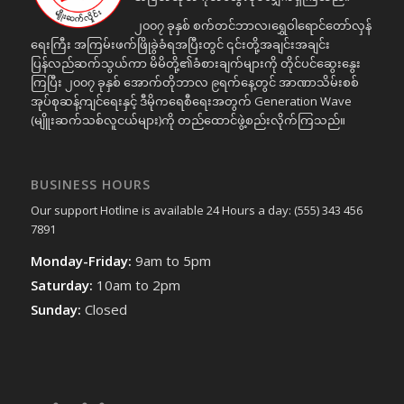
၂၀၀၇ ခုနှစ် စက်တင်ဘာလ၊ရွှေဝါရောင်တော်လှန်
ရေးကြီး အကြမ်းဖက်ဖြိုခွဲခံရအပြီးတွင် ၎င်းတို့အချင်းအချင်း
ပြန်လည်ဆက်သွယ်ကာ မိမိတို့၏ခံစားချက်များကို တိုင်ပင်ဆွေးနွေး
ကြပြီး ၂၀၀၇ ခုနှစ် အောက်တိုဘာလ ၉ရက်နေ့တွင် အာဏာသိမ်းစစ်
အုပ်စုဆန့်ကျင်ရေးနှင့် ဒီမိုကရေစီရေးအတွက် Generation Wave
(မျိူးဆက်သစ်လူငယ်များ)ကို တည်ထောင်ဖွဲ့စည်းလိုက်ကြသည်။
BUSINESS HOURS
Our support Hotline is available 24 Hours a day: (555) 343 456
7891
Monday-Friday:
9am to 5pm
Saturday:
10am to 2pm
Sunday:
Closed