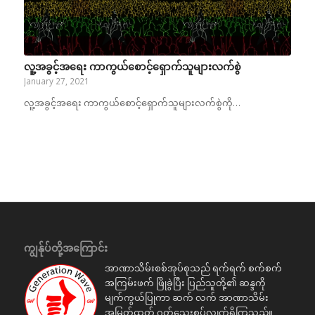
လူ့အခွင့်အရေး ကာကွယ်စောင့်ရှောက်သူများလက်စွဲ
January 27, 2021
လူ့အခွင့်အရေး ကာကွယ်စောင့်ရှောက်သူများလက်စွဲကို…
ကျွန်ုပ်တို့အကြောင်း
အာဏာသိမ်းစစ်အုပ်စုသည် ရက်ရက် စက်စက်
အကြမ်းဖက် ဖြိုခွဲပြီး ပြည်သူတို့၏ ဆန္ဒကို
မျက်ကွယ်ပြုကာ ဆက် လက် အာဏာသိမ်း
အမြတ်ထုတ် ဂုတ်သွေးစုပ်လျှက်ရှိကြသည်။