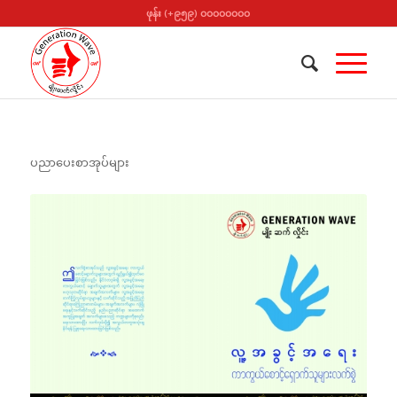
ဖုန်း (+၉၅၉) ၀၀၀၀၀၀၀၀
ပညာပေးစာအုပ်များ