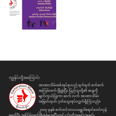
ကျွန်ုပ်တို့အကြောင်း
အာဏာသိမ်းစစ်အုပ်စုသည် ရက်ရက် စက်စက်
အကြမ်းဖက် ဖြိုခွဲပြီး ပြည်သူတို့၏ ဆန္ဒကို
မျက်ကွယ်ပြုကာ ဆက် လက် အာဏာသိမ်း
အမြတ်ထုတ် ဂုတ်သွေးစုပ်လျှက်ရှိကြသည်။
၂၀၀၇ ခုနှစ် စက်တင်ဘာလ၊ရွှေဝါရောင်တော်လှန်
ရေးကြီး အကြမ်းဖက်ဖြိုခွဲခံရအပြီးတွင် ၎င်းတို့အချင်းအချင်း