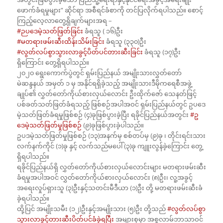
ဖောက်ခံရမှုများ” ဆိုင်ရာ အစီရင်ခံစာကို တင်ပြလိုက်ရပါသည်။ စောင့်
ကြည့်လေ့လာတွေ့ရှိချက်များအရ –
#ဉပဒေမဲ့သတ်ဖြတ်ခြင်း
ခံရသူ ( ၁၆)ဦး
#မတရားဖမ်းဆီးထိန်းသိမ်းခြင်း
ခံရသူ (၃၃၀)ဦး
#လွတ်လပ်စွာသွားလာခွင့်ပိတ်ပင်တားဆီးခြင်း
ခံရသူ (၁၇)ဦး
ရှိကြောင်း တွေ့ရှိရပါသည်။
၂၀၂၀ ရွေးကောက်ပွဲတွင် ရှမ်းပြည်နယ် အမျိုးသားလွှတ်တော်
မဲဆန္ဒနယ် အမှတ် ၁ မှ အနိုင်ရရှိခဲ့သည့် အမျိုးသားဒီမိုကရေစီအဖွဲ့
ချုပ်၏ လွှတ်တော်ကိုယ်စားလှယ်လောင်း ဦးထိုက်ဇော် သေနတ်ဖြင့်
ပစ်ခတ်သတ်ဖြတ်ခံရသည့် ဖြစ်စဉ်အပါအဝင် ရှမ်းပြည်နယ်တွင် ဥပဒေ
မဲ့သတ်ဖြတ်ခံရမှုဖြစ်စဉ် (၄)ခုဖြစ်ပွားခဲ့ပြီး ရခိုင်ပြည်နယ်အတွင်း
#ဥ
ဒေမဲ့သတ်ဖြတ်မှုဖြစ်စဉ်
(၉)ခုဖြစ်ပွားခဲ့ပါသည်။
ဥပဒမဲ့သတ်ဖြတ်မှုဖြစ်စဉ် (၁၃)အနက်မှ စစ်တပ်မှ (၉)ခု ၊ တိုင်းရင်းသား
လက်နက်ကိုင် (၁)ခု နှင့် လက်သည်မပေါ် (၃)ခု ကျူးလွန်ခဲ့ကြောင်း တွေ့
ရှိရပါသည်။
ရခိုင်ပြည်နယ်ရှိ လွှတ်တော်ကိုယ်စားလှယ်လောင်းများ မတရားဖမ်းဆီး
ခံရမှုအပါအဝင် လွှတ်တော်ကိုယ်စားလှယ်လောင်း (၈)ဦး၊ လူ့အခွင့်
အရေးလှုပ်ရှားသူ (၃)ဦးနှင့်သတင်းမီဒီယာ (၁)ဦး တို့ မတရားဖမ်းဆီးခံ
ခဲ့ရပါသည်။
ထို့ပြင် အမျိုးသမီး (၁၂)ဦးနှင့်အမျိုးသား (၅)ဦး တို့သည်
#လွတ်လပ်စွာ
သွားလာခွင့်တားဆီးပိတ်ပင်ခံခဲ့ရပြီး
အများစုမှာ အစ္စလာမ်ဘာသာဝင်