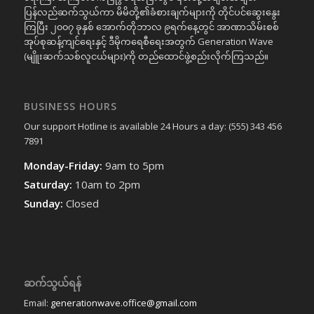
ပြန်လည်ဆက်သွယ်ကာ မိမိတို့၏ခံစားချက်များကို တိုင်ပင်ဆွေးနွေး
ကြပြီး ၂၀၀၇ ခုနှစ် အောက်တိုဘာလ ၉ရက်နေ့တွင် အာဏာသိမ်းစစ်
အုပ်စုဆန့်ကျင်ရေးနှင့် ဒီမိုကရေစီရေးအတွက် Generation Wave
(မျိူးဆက်သစ်လူငယ်များ)ကို တည်ထောင်ဖွဲ့စည်းလိုက်ကြသည်။
BUSINESS HOURS
Our support Hotline is available 24 Hours a day: (555) 343 456
7891
Monday-Friday:
9am to 5pm
Saturday:
10am to 2pm
Sunday:
Closed
ဆက်သွယ်ရန်
Email:
generationwave.office@gmail.com