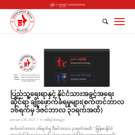
ဖုန်း (+၉၅၉) ၀၀၀၀၀၀၀၀
ပြည်သူ့ရေးရာနှင့် နိုင်ငံသားအခွင့်အရေး
ဆိုင်ရာ ချိုးဖောက်ခံရမှုများ(စက်တင်ဘာလ
၁၆ရက်မှ ဒီဇင်ဘာလ ၃၁ရက်အထိ)
/
January 28, 2021
in
အစီရင်ခံစာများ
စက်တင်ဘာလ ၁၆ရက်မှ ဒီဇင်ဘာလ ၃၁ရက်အထိ ” မြန်မာနိုင်ငံ
အတွင်းဖြစ်ပွားခဲ့သော ပြည်သူ့ရေးရာနှင့်နိုင်ငံရေးအခွင့်အရေးချိုး