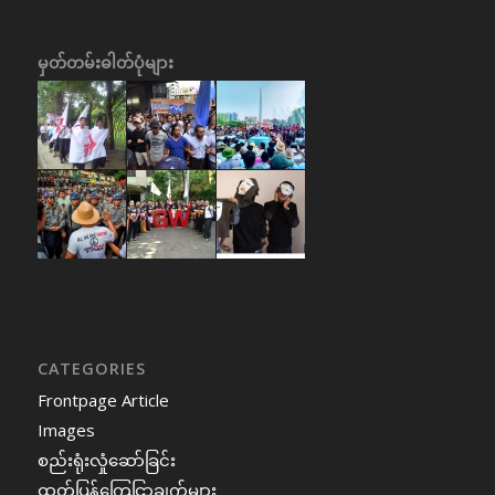
မှတ်တမ်းဓါတ်ပုံများ
CATEGORIES
Frontpage Article
Images
စည်းရုံးလှုံဆော်ခြင်း
ထုတ်ပြန်ကြေငြာချက်များ