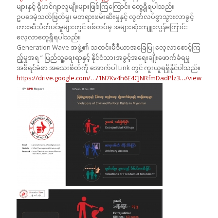
များနှင့် ရိုဟင်ဂျာလူမျိုးများဖြစ်ကြကြောင်း တွေ့ရှိရပါသည်။
ဥပဒေမဲ့သတ်ဖြတ်မှု၊ မတရားဖမ်းဆီးမှုနှင့် လွတ်လပ်စွာသွားလာခွင့်
တားဆီးပိတ်ပင်မှုများတွင် စစ်တပ်မှ အများဆုံးကျူးလွန်ကြောင်း
လေ့လာတွေ့ရှိရပါသည်။
Generation Wave အဖွဲ့၏ သတင်းမီဒီယာအခြေပြု လေ့လာစောင့်ကြ
ည့်မှုအရ ” ပြည်သူ့ရေးရာနှင့် နိုင်ငံသားအခွင့်အရေးချိုးဖောက်ခံရမှု
အစီရင်ခံစာ အသေးစိတ်ကို အောက်ပါ Link တွင် ကူးယူရရှိနိုင်ပါသည်။
https://drive.google.com/…/1N7Kv4h6E4CJNRfmDadPlz3…/view