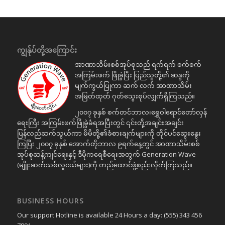
ကျွန်ုပ်တို့အကြောင်း
အာဏာသိမ်းစစ်အုပ်စုသည် ရက်ရက် စက်စက်
အကြမ်းဖက် ဖြိုခွဲပြီး ပြည်သူတို့၏ ဆန္ဒကို
မျက်ကွယ်ပြုကာ ဆက် လက် အာဏာသိမ်း
အမြတ်ထုတ် ဂုတ်သွေးစုပ်လျှက်ရှိကြသည်။
၂၀၀၇ ခုနှစ် စက်တင်ဘာလ၊ရွှေဝါရောင်တော်လှန်
ရေးကြီး အကြမ်းဖက်ဖြိုခွဲခံရအပြီးတွင် ၎င်းတို့အချင်းအချင်း
ပြန်လည်ဆက်သွယ်ကာ မိမိတို့၏ခံစားချက်များကို တိုင်ပင်ဆွေးနွေး
ကြပြီး ၂၀၀၇ ခုနှစ် အောက်တိုဘာလ ၉ရက်နေ့တွင် အာဏာသိမ်းစစ်
အုပ်စုဆန့်ကျင်ရေးနှင့် ဒီမိုကရေစီရေးအတွက် Generation Wave
(မျိူးဆက်သစ်လူငယ်များ)ကို တည်ထောင်ဖွဲ့စည်းလိုက်ကြသည်။
BUSINESS HOURS
Our support Hotline is available 24 Hours a day: (555) 343 456