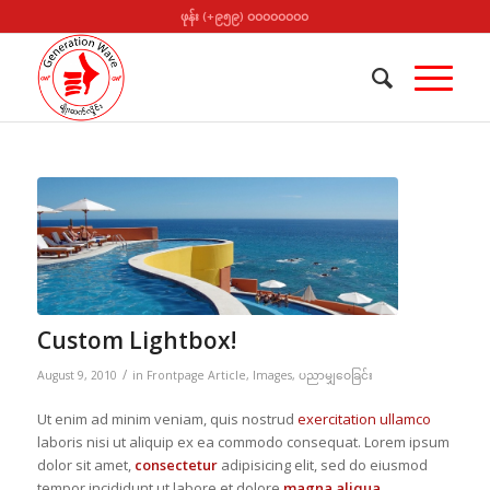
ဖုန်း (+၉၅၉) ၀၀၀၀၀၀၀၀
Custom Lightbox!
/
August 9, 2010
in
Frontpage Article
,
Images
,
ပညာမျှဝေခြင်း
Ut enim ad minim veniam, quis nostrud
exercitation ullamco
laboris nisi ut aliquip ex ea commodo consequat. Lorem ipsum
dolor sit amet,
consectetur
adipisicing elit, sed do eiusmod
tempor incididunt ut labore et dolore
magna aliqua
.