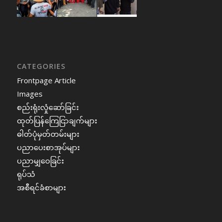
CATEGORIES
Frontpage Article
Images
စည်းရုံးလှုံဆော်ခြင်း
ထုတ်ပြန်ကြေငြာချက်များ
ဓါတ်ပုံမှတ်တမ်းများ
ပညာပေးစာအုပ်များ
ပညာမျှဝေခြင်း
ရုပ်သံ
အစီရင်ခံစာများ