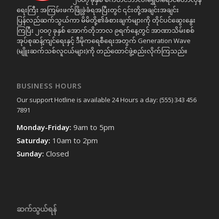
ရေးကြီး အကြမ်းဖက်ဖြိုခွဲခံရအပြီးတွင် ၎င်းတို့အချင်းအချင်း
ပြန်လည်ဆက်သွယ်ကာ မိမိတို့၏ခံစားချက်များကို တိုင်ပင်ဆွေးနွေး
ကြပြီး ၂၀၀၇ ခုနှစ် အောက်တိုဘာလ ၉ရက်နေ့တွင် အာဏာသိမ်းစစ်
အုပ်စုဆန့်ကျင်ရေးနှင့် ဒီမိုကရေစီရေးအတွက် Generation Wave
(မျိူးဆက်သစ်လူငယ်များ)ကို တည်ထောင်ဖွဲ့စည်းလိုက်ကြသည်။
BUSINESS HOURS
Our support Hotline is available 24 Hours a day: (555) 343 456
7891
Monday-Friday:
9am to 5pm
Saturday:
10am to 2pm
Sunday:
Closed
ဆက်သွယ်ရန်