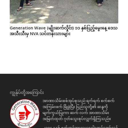
Generation Wave (မျိုးဆက်လှိုင်း) ၁၁ နှစ်ပြည့်မွေးနေ့ ဒေသ
အသီးသီးမှ NVA သင်တန်းသားများ
ကျွန်ုပ်တို့အကြောင်း
အာဏာသိမ်းစစ်အုပ်စုသည် ရက်ရက် စက်စက်
အကြမ်းဖက် ဖြိုခွဲပြီး ပြည်သူတို့၏ ဆန္ဒကို
မျက်ကွယ်ပြုကာ ဆက် လက် အာဏာသိမ်း
အမြတ်ထုတ် ဂုတ်သွေးစုပ်လျှက်ရှိကြသည်။
၂၀၀၇ ခုနှစ် စက်တင်ဘာလ၊ရွှေဝါရောင်တော်လှန်