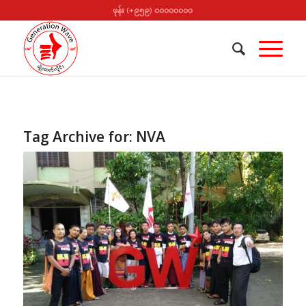
ဖုန်း (+၉၅၉) ၀၀၀၀၀၀၀၀
Tag Archive for:
NVA