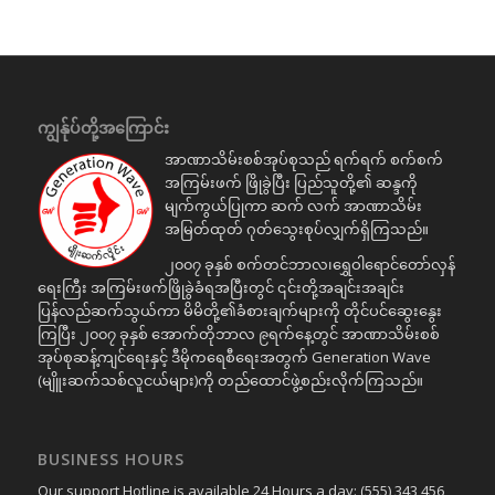
ကျွန်ုပ်တို့အကြောင်း
အာဏာသိမ်းစစ်အုပ်စုသည် ရက်ရက် စက်စက်
အကြမ်းဖက် ဖြိုခွဲပြီး ပြည်သူတို့၏ ဆန္ဒကို
မျက်ကွယ်ပြုကာ ဆက် လက် အာဏာသိမ်း
အမြတ်ထုတ် ဂုတ်သွေးစုပ်လျှက်ရှိကြသည်။
၂၀၀၇ ခုနှစ် စက်တင်ဘာလ၊ရွှေဝါရောင်တော်လှန်
ရေးကြီး အကြမ်းဖက်ဖြိုခွဲခံရအပြီးတွင် ၎င်းတို့အချင်းအချင်း
ပြန်လည်ဆက်သွယ်ကာ မိမိတို့၏ခံစားချက်များကို တိုင်ပင်ဆွေးနွေး
ကြပြီး ၂၀၀၇ ခုနှစ် အောက်တိုဘာလ ၉ရက်နေ့တွင် အာဏာသိမ်းစစ်
အုပ်စုဆန့်ကျင်ရေးနှင့် ဒီမိုကရေစီရေးအတွက် Generation Wave
(မျိူးဆက်သစ်လူငယ်များ)ကို တည်ထောင်ဖွဲ့စည်းလိုက်ကြသည်။
BUSINESS HOURS
Our support Hotline is available 24 Hours a day: (555) 343 456